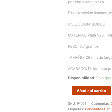
ponerle a cada pieza.
Es una edición limitada, l
COLECCIÓN: BOUDU
MATERIAL: Plata 925 – Pla
PESO: 3,7 gramos
TAMAÑO: 26 mm de larg
ACABADO: Pulido espejo y
Disponibilidad:
Solo que
Pendientes
Añadir al carrito
con
Lunares
SKU:
P-028
Categorías:
de
Etiquetas:
Pendientes Círcu
la