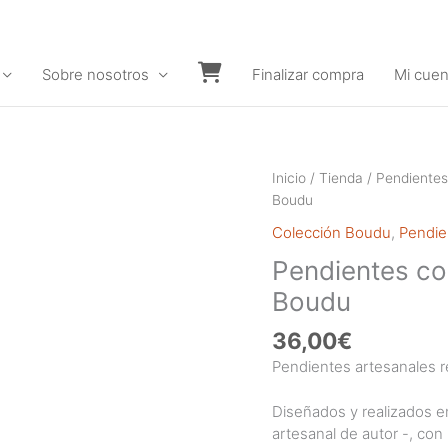
Sobre nosotros
Finalizar compra
Mi cuen
Carrito
Inicio
/
Tienda
/
Pendientes
Boudu
Colección Boudu
,
Pendie
Pendientes co
Boudu
36,00
€
Pendientes artesanales re
Diseñados y realizados en
artesanal de autor -, co