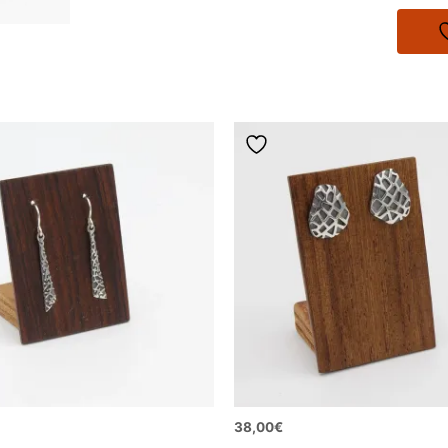
por
líneas
finas
cantidad
38,00
€