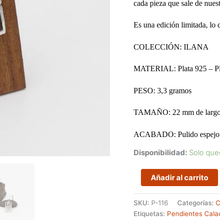
cada pieza que sale de nuest
Es una edición limitada, lo 
COLECCIÓN: ILANA
MATERIAL: Plata 925 – Pla
PESO: 3,3 gramos
TAMAÑO: 22 mm de larg
ACABADO: Pulido espejo y 
Disponibilidad:
Solo que
Pendientes
Añadir al carrito
de
formas
SKU:
P-116
Categorías:
C
cuadradas
Etiquetas:
Pendientes Cala
formadas