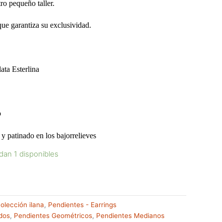
ro pequeño taller.
que garantiza su exclusividad.
ta Esterlina
o
patinado en los bajorrelieves
dan 1 disponibles
olección ilana
,
Pendientes - Earrings
dos
,
Pendientes Geométricos
,
Pendientes Medianos