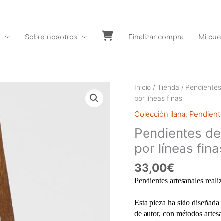
s
Sobre nosotros
Finalizar compra
Mi cue
Carrito
Inicio
/
Tienda
/
Pendientes
por líneas finas
Colección ilana
,
Pendient
Pendientes d
por líneas fina
33,00
€
Pendientes artesanales reali
Esta pieza ha sido diseñada 
de autor, con métodos artes