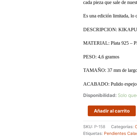
cada pieza que sale de nuest
Es una edición limitada, lo 
DESCRIPCION: KIKAP
MATERIAL: Plata 925 – Pla
PESO: 4,6 gramos
TAMAÑO: 37 mm de larg
ACABADO: Pulido espejo y 
Disponibilidad:
Solo que
Pendientes
Añadir al carrito
largos
en
SKU:
P-158
Categorías:
C
forma
Etiquetas:
Pendientes Cala
de