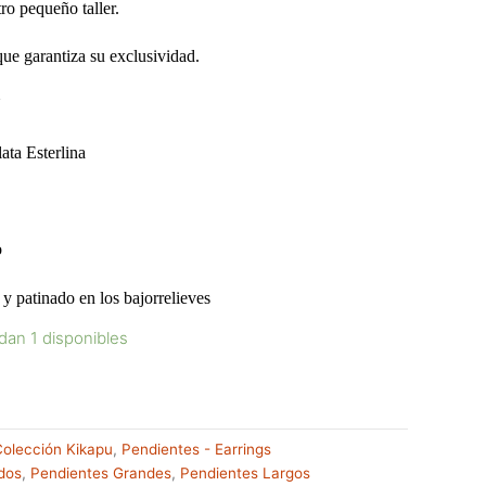
ro pequeño taller.
que garantiza su exclusividad.
U
ta Esterlina
o
patinado en los bajorrelieves
dan 1 disponibles
olección Kikapu
,
Pendientes - Earrings
dos
,
Pendientes Grandes
,
Pendientes Largos