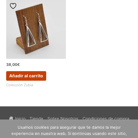
38,00
€
Añadir al carrito
Colección Zubia
Inicio
Tienda
Sobre Nosotros
Condiciones de compra
Política de privacidad
Mi cuenta
Contacto
Usamos cookies para asegurar que te damos la mejor
experiencia en nuestra web. Si continúas usando este sitio,
Finalizar compra
Carrito
Etsy