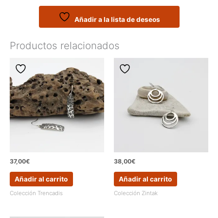
lucir
de
Añadir a la lista de deseos
la
colección
Productos relacionados
SARETA
cantidad
37,00
€
38,00
€
Añadir al carrito
Añadir al carrito
Colección Trencadis
Colección Zintak