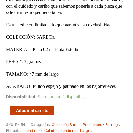
con el cuidado y cariño que sabemos ponerle a cada pieza que
sale de nuestro pequeño taller.
Es una edición limitada, lo que garantiza su exclusividad.
COLECCIÓN: SARETA
MATERIAL: Plata 925 – Plata Esterlina
PESO: 5,5 gramos
TAMAÑO: 47 mm de largo
ACABADO: Pulido espejo y patinado en los bajorrelieves
Disponibilidad:
Solo quedan 1 disponibles
Pendientes
Añadir al carrito
muy
largos
SKU:
P-154
Categorías:
Colección Sareta
,
Pendientes - Earrings
pensados
Etiquetas:
Pendientes Calados
,
Pendientes Largos
para