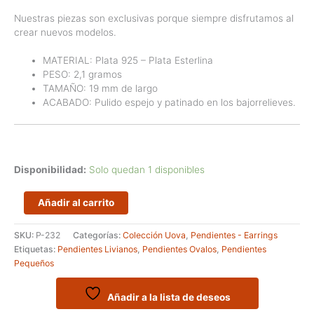
Nuestras piezas son exclusivas porque siempre disfrutamos al
crear nuevos modelos.
MATERIAL: Plata 925 – Plata Esterlina
PESO: 2,1 gramos
TAMAÑO: 19 mm de largo
ACABADO: Pulido espejo y patinado en los bajorrelieves.
Disponibilidad:
Solo quedan 1 disponibles
Pendientes
Añadir al carrito
pequeños
de
SKU:
P-232
Categorías:
Colección Uova
,
Pendientes - Earrings
óvalos
Etiquetas:
Pendientes Livianos
,
Pendientes Ovalos
,
Pendientes
-
Pequeños
Colección
Uova
cantidad
Añadir a la lista de deseos