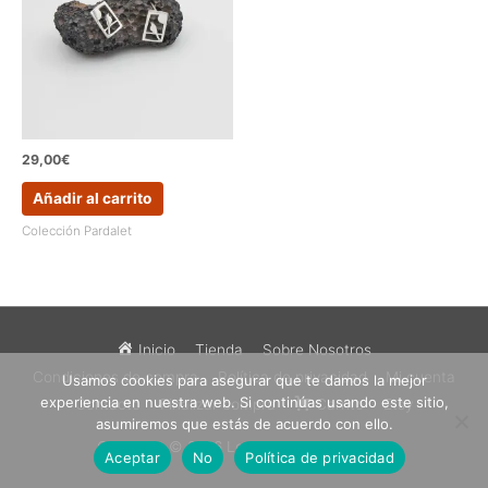
29,00
€
Añadir al carrito
Colección Pardalet
Inicio
Tienda
Sobre Nosotros
Condiciones de compra
Política de privacidad
Mi cuenta
Usamos cookies para asegurar que te damos la mejor
experiencia en nuestra web. Si continúas usando este sitio,
Contacto
Finalizar compra
Carrito
Etsy
asumiremos que estás de acuerdo con ello.
Copyright © 2026
Los Sueños de Catalina
Aceptar
No
Política de privacidad