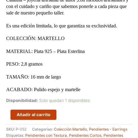
con el cuidado y cariño que sabemos ponerle a cada pieza que
sale de nuestro pequeño taller.
Es una edición limitada, lo que garantiza su exclusividad.
COLECCIÓN: MARTELLO
MATERIAL: Plata 925 – Plata Esterlina
PESO: 2,8 gramos
TAMAÑO: 16 mm de largo
ACABADO: Pulido espejo y martelle
Disponibilidad:
Solo quedan 1 disponibles
Pendientes
Añadir al carrito
pequeños
en
SKU:
P-052
Categorías:
Colección Martello
,
Pendientes - Earrings
forma
Etiquetas:
Pendientes con Textura
,
Pendientes Cortos
,
Pendientes
de