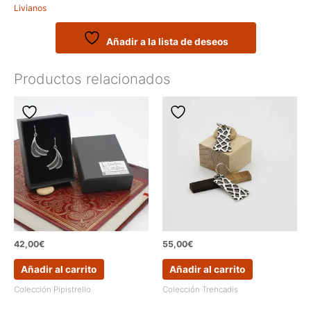
Livianos
flor
con
acabado
Añadir a la lista de deseos
martelé
cantidad
Productos relacionados
42,00
€
55,00
€
Añadir al carrito
Añadir al carrito
Colección Pipistrello
Colección Trencadis