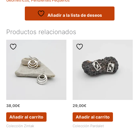
Geométricos
,
Pendientes Pequeños
irregulares
cantidad
Añadir a la lista de deseos
Productos relacionados
38,00
€
29,00
€
Añadir al carrito
Añadir al carrito
Colección Zintak
Colección Pardalet