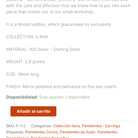
with the care and affection that we know how to put into each
piece that comes out of our small workshop.
It is a limited edition, which guarantees its exclusivity.
COLLECTION: ILANA
MATERIAL: 925 Silver – Sterling Silver
WEIGHT: 2.8 grams
SIZE: 18mm long
FINISH: Mirror polished and patinated on the bas-reliefs
Disponibilidad:
Solo quedan 1 disponibles
Pendientes
Añadir al carrito
pequeños
geométricos
SKU:
P-112
Categorías:
Colección ilana
,
Pendientes - Earrings
de
Etiquetas:
Pendientes Cortos
,
Pendientes de Autor
,
Pendientes
formas