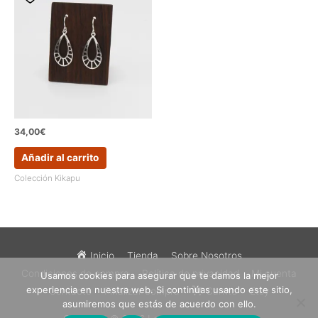
34,00
€
Añadir al carrito
Colección Kikapu
Inicio
Tienda
Sobre Nosotros
Condiciones de compra
Política de privacidad
Mi cuenta
Usamos cookies para asegurar que te damos la mejor
experiencia en nuestra web. Si continúas usando este sitio,
Contacto
Finalizar compra
Carrito
Etsy
asumiremos que estás de acuerdo con ello.