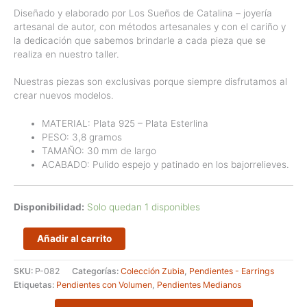
Diseñado y elaborado por Los Sueños de Catalina – joyería
artesanal de autor, con métodos artesanales y con el cariño y
la dedicación que sabemos brindarle a cada pieza que se
realiza en nuestro taller.
Nuestras piezas son exclusivas porque siempre disfrutamos al
crear nuevos modelos.
MATERIAL: Plata 925 – Plata Esterlina
PESO: 3,8 gramos
TAMAÑO: 30 mm de largo
ACABADO: Pulido espejo y patinado en los bajorrelieves.
Disponibilidad:
Solo quedan 1 disponibles
Pendientes
Añadir al carrito
Estructurales
en
SKU:
P-082
Categorías:
Colección Zubia
,
Pendientes - Earrings
Plata
Etiquetas:
Pendientes con Volumen
,
Pendientes Medianos
esterlina
-