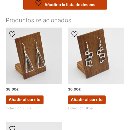
Modelo
Añadir a la lista de deseos
TENDO
cantidad
Productos relacionados
38,00
€
36,00
€
Añadir al carrito
Añadir al carrito
Colección Zubia
Colección Okna