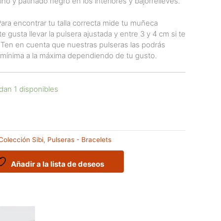
o y patinado negro en los interiores y bajorrelieves.
 encontrar tu talla correcta mide tu muñeca
e gusta llevar la pulsera ajustada y entre 3 y 4 cm si te
. Ten en cuenta que nuestras pulseras las podrás
 mínima a la máxima dependiendo de tu gusto.
dan 1 disponibles
Colección Sibi
,
Pulseras - Bracelets
Añadir a la lista de deseos