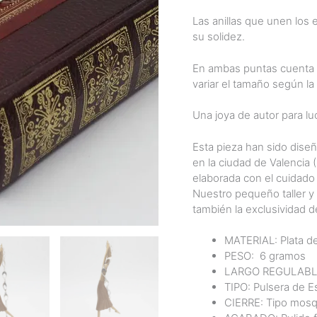
Las anillas que unen los 
su solidez.
En ambas puntas cuenta c
variar el tamaño según la 
Una joya de autor para luc
Esta pieza han sido diseñ
en la ciudad de Valencia
elaborada con el cuidado
Nuestro pequeño taller y
también la exclusividad d
MATERIAL: Plata de
PESO:
6 gramos
LARGO REGULABLE:
TIPO: Pulsera de E
CIERRE: Tipo mosq