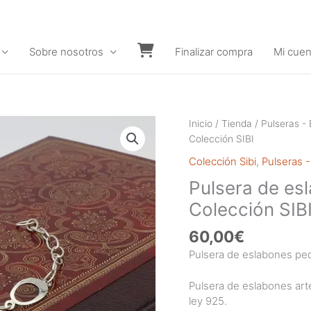
Sobre nosotros
Finalizar compra
Mi cuen
Carrito
Inicio
/
Tienda
/
Pulseras - 
Colección SIBI
Colección Sibi
,
Pulseras -
Pulsera de es
Colección SIB
60,00
€
Pulsera de eslabones peq
Pulsera de eslabones art
ley 925.