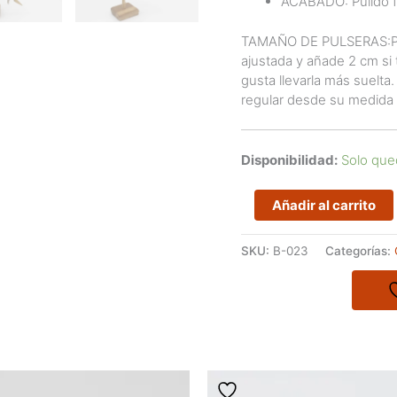
ACABADO: Pulido fin
TAMAÑO DE PULSERAS:Para
ajustada y añade 2 cm si t
gusta llevarla más suelta
regular desde su medida
Disponibilidad:
Solo que
Pulsera
Añadir al carrito
de
eslabones
SKU:
B-023
Categorías:
pequeños
de
la
Colección
SIBI
cantidad