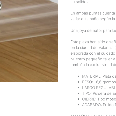
su solidez.
En ambas puntas cuenta c
variar el tamaño según la 
Una joya de autor para luc
Esta pieza han sido diseñ
en la ciudad de Valencia
elaborada con el cuidado
Nuestro pequeño taller y
también la exclusividad d
MATERIAL: Plata de
PESO:
6,6
gramos
LARGO REGULABLE:
TIPO: Pulsera de E
CIERRE: Tipo mosq
ACABADO: Pulido fin