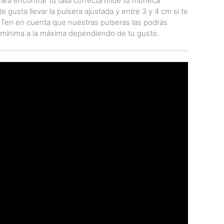
 encontrar tu talla correcta mide tu muñeca
e gusta llevar la pulsera ajustada y entre 3 y 4 cm si te
. Ten en cuenta que nuestras pulseras las podrás
 mínima a la máxima dependiendo de tu gusto.