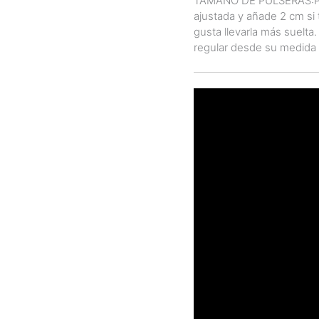
TAMAÑO DE PULSERAS:Para
ajustada y añade 2 cm si t
gusta llevarla más suelta
regular desde su medida