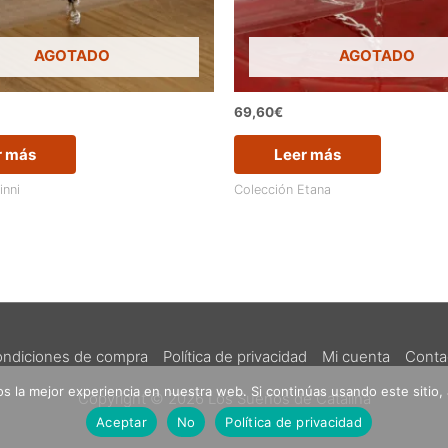
AGOTADO
AGOTADO
69,60
€
r más
Leer más
inni
Colección Etana
ndiciones de compra
Política de privacidad
Mi cuenta
Conta
 la mejor experiencia en nuestra web. Si continúas usando este sitio,
Copyright © 2026
Los Sueños de Catalina
Aceptar
No
Política de privacidad