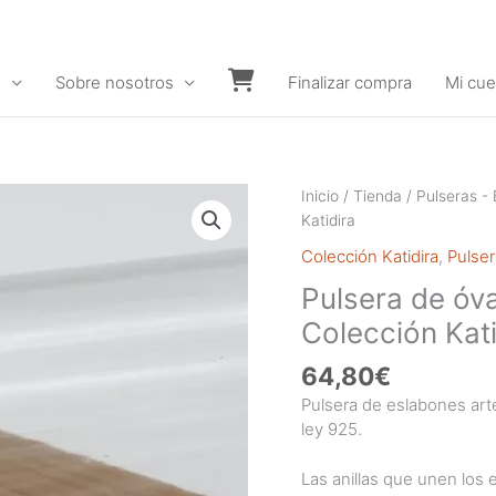
s
Sobre nosotros
Finalizar compra
Mi cue
Carrito
Inicio
/
Tienda
/
Pulseras - 
Katidira
Colección Katidira
,
Pulser
Pulsera de óv
Colección Kati
64,80
€
Pulsera de eslabones art
ley 925.
Las anillas que unen los 