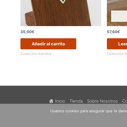
35,00
€
57,60
€
Añadir al carrito
Lee
Colección Katidira
Colección K
Inicio
Tienda
Sobre Nosotros
Co
Usamos cookies para asegurar que te damos