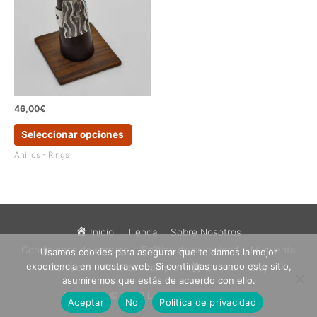
pueden
pueden
elegir
elegir
en
en
la
la
página
página
de
de
producto
produc
46,00
€
Este
Seleccionar opciones
producto
tiene
Anillos - Rings
múltiples
variantes.
Las
opciones
se
Inicio
Tienda
Sobre Nosotros
pueden
Condiciones de compra
Política de privacidad
Mi cuenta
Usamos cookies para asegurar que te damos la mejor
elegir
experiencia en nuestra web. Si continúas usando este sitio,
en
Contacto
Finalizar compra
Carrito
Etsy
asumiremos que estás de acuerdo con ello.
la
Copyright © 2026
Los Sueños de Catalina
página
Aceptar
No
Política de privacidad
de