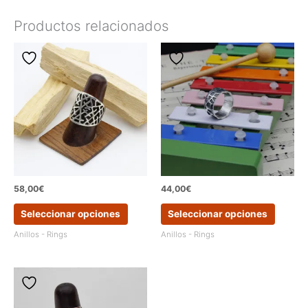
Productos relacionados
58,00
€
44,00
€
Este
Este
Seleccionar opciones
Seleccionar opciones
producto
produc
tiene
tiene
Anillos - Rings
Anillos - Rings
múltiples
múltipl
variantes.
variant
Las
Las
opciones
opcion
se
se