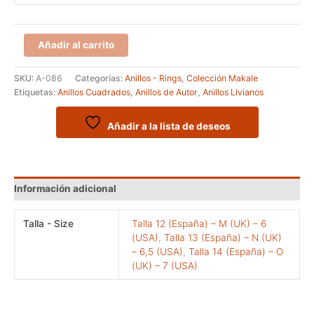
Anillo
Añadir al carrito
de
Autor
SKU:
A-086
Categorías:
Anillos - Rings
,
Colección Makale
con
Etiquetas:
Anillos Cuadrados
,
Anillos de Autor
,
Anillos Livianos
escalera
de
rectángulos
Añadir a la lista de deseos
cantidad
Información adicional
Talla - Size
Talla 12 (España) – M (UK) – 6
(USA)
,
Talla 13 (España) – N (UK)
– 6,5 (USA)
,
Talla 14 (España) – O
(UK) – 7 (USA)