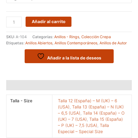
Anillo
Añadir al carrito
de
la
SKU:
A-104
Categorías:
Anillos - Rings
,
Colección Crepa
serie
Etiquetas:
Anillos Abiertos
,
Anillos Contemporáneos
,
Anillos de Autor
CREPA
modelo
ATLOS
Añadir a la lista de deseos
cantidad
Información adicional
Talla - Size
Talla 12 (España) – M (UK) – 6
(USA)
,
Talla 13 (España) – N (UK)
– 6,5 (USA)
,
Talla 14 (España) – O
(UK) – 7 (USA)
,
Talla 15 (España)
– P (UK) – 7,5 (USA)
,
Talla
Especial – Special Size