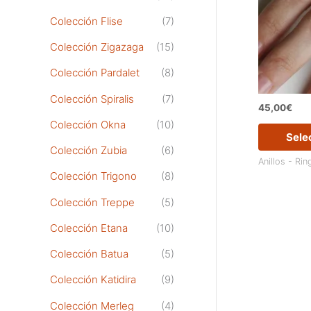
Colección Flise
(7)
Colección Zigazaga
(15)
Colección Pardalet
(8)
Colección Spiralis
(7)
45,00
€
Colección Okna
(10)
Sele
Colección Zubia
(6)
Anillos - Rin
Colección Trigono
(8)
Colección Treppe
(5)
Colección Etana
(10)
Colección Batua
(5)
Colección Katidira
(9)
Colección Merleg
(4)