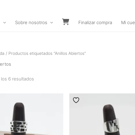
s
Sobre nosotros
Finalizar compra
Mi cue
Carrito
nda
/ Productos etiquetados “Anillos Abiertos”
iertos
los 6 resultados