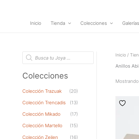
Ir
al
contenido
Inicio
Tienda
Colecciones
Galería
B
Inicio
/
Tie
ú
s
Anillos Ab
q
u
Colecciones
e
Mostrando 
d
a
d
Colección Trazuak
(20)
e
p
Colección Trencadis
(13)
r
o
d
Colección Mikado
(17)
u
c
Colección Martello
(15)
t
o
Colección Zeilen
(16)
s