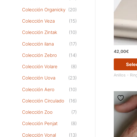
Colección Organicky
(20)
Colección Veza
(15)
Colección Zintak
(10)
Colección ilana
(17)
42,00
€
Colección Zebro
(14)
Sele
Colección Volare
(8)
Anillos - Rin
Colección Uova
(23)
Colección Aero
(10)
Colección Circulado
(16)
Colección Zoo
(7)
Colección Penjat
(8)
Colección Vonal
(13)