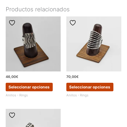
Productos relacionados
46,00
€
70,00
€
Este
Este
Seleccionar opciones
Seleccionar opciones
producto
produc
tiene
tiene
Anillos - Rings
Anillos - Rings
múltiples
múltipl
variantes.
variant
Las
Las
opciones
opcion
se
se