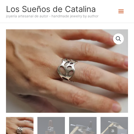
Ir
Los Sueños de Catalina
Men
al
contenido
joyería artesanal de autor - handmade jewelry by author
princ