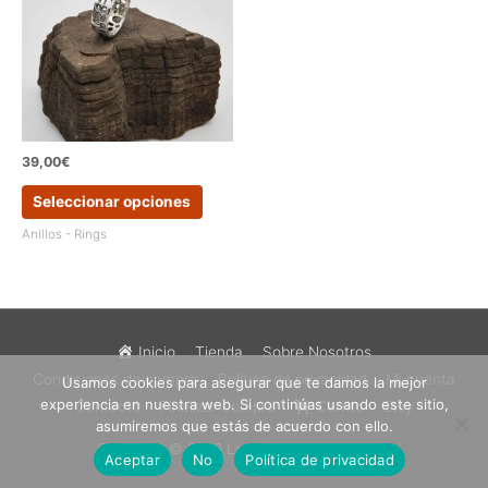
pueden
pueden
elegir
elegir
en
en
la
la
página
página
de
de
producto
produc
39,00
€
Este
Seleccionar opciones
producto
tiene
Anillos - Rings
múltiples
variantes.
Las
opciones
se
Inicio
Tienda
Sobre Nosotros
pueden
Condiciones de compra
Política de privacidad
Mi cuenta
Usamos cookies para asegurar que te damos la mejor
elegir
experiencia en nuestra web. Si continúas usando este sitio,
en
Contacto
Finalizar compra
Carrito
Etsy
asumiremos que estás de acuerdo con ello.
la
Copyright © 2026
Los Sueños de Catalina
página
Aceptar
No
Política de privacidad
de