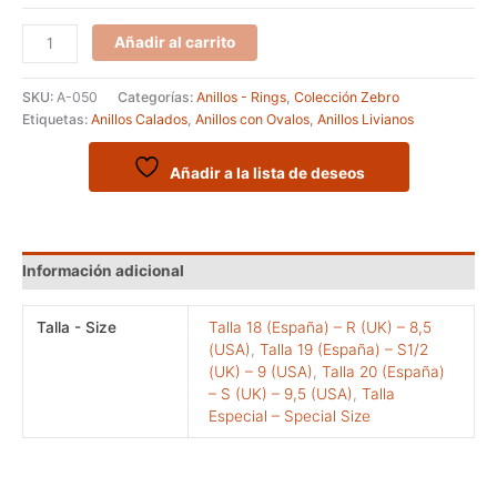
Anillo
Añadir al carrito
de
la
SKU:
A-050
Categorías:
Anillos - Rings
,
Colección Zebro
serie
Etiquetas:
Anillos Calados
,
Anillos con Ovalos
,
Anillos Livianos
ZEBRO
modelo
LAUB
Añadir a la lista de deseos
cantidad
Información adicional
Talla - Size
Talla 18 (España) – R (UK) – 8,5
(USA)
,
Talla 19 (España) – S1/2
(UK) – 9 (USA)
,
Talla 20 (España)
– S (UK) – 9,5 (USA)
,
Talla
Especial – Special Size