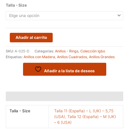
Talla - Size
Anillo
Añadir al carrito
de
plata
SKU:
A-025-D
Categorías:
Anillos - Rings
,
Colección Igbo
925
Etiquetas:
Anillos con Madera
,
Anillos Cuadrados
,
Anillos Grandes
y
Madera
de
Añadir a la lista de deseos
palo
santo
de
India
Información adicional
cantidad
Talla - Size
Talla 11 (España) – L (UK) – 5,75
(USA)
,
Talla 12 (España) – M (UK)
– 6 (USA)