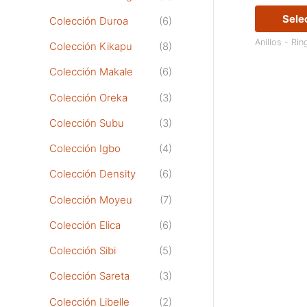
Sele
Colección Duroa
(6)
Anillos - Rin
Colección Kikapu
(8)
Colección Makale
(6)
Colección Oreka
(3)
Colección Subu
(3)
Colección Igbo
(4)
Colección Density
(6)
Colección Moyeu
(7)
Colección Elica
(6)
Colección Sibi
(5)
Colección Sareta
(3)
Colección Libelle
(2)