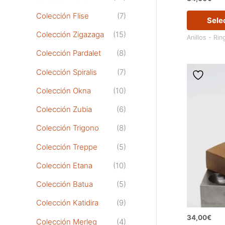
Colección Flise
(7)
Sele
Colección Zigazaga
(15)
Anillos - Rin
Colección Pardalet
(8)
Colección Spiralis
(7)
Colección Okna
(10)
Colección Zubia
(6)
Colección Trigono
(8)
Colección Treppe
(5)
Colección Etana
(10)
Colección Batua
(5)
Colección Katidira
(9)
34,00
€
Colección Merleg
(4)