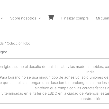
Sobre nosotros
Finalizar compra
Mi cuen
Carrito
nda
/ Colección Igbo
Igbo
ón Igbo asume el desafío de unir la plata y las maderas nobles, co
India.
Para lograrlo no se usa ningún tipo de adhesivo, solo uniones d
e que sus piezas tengan una duración tan prolongada como los m
sintético que rompa con las características 
y terminadas en el taller de LSDC en la ciudad de Valencia, esta
construcción.