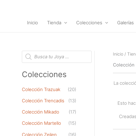
Ir
al
contenido
Inicio
Tienda
Colecciones
Galerías
B
Inicio
/
Tie
ú
s
Colección 
q
u
Colecciones
e
d
La colecci
a
d
Colección Trazuak
(20)
e
p
Colección Trencadis
(13)
r
Esto hac
o
d
Colección Mikado
(17)
u
Creadas 
c
Colección Martello
(15)
t
o
Colección Zeilen
(16)
s