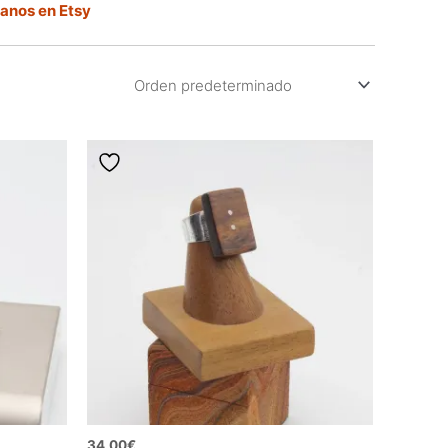
tanos en Etsy
34,00
€