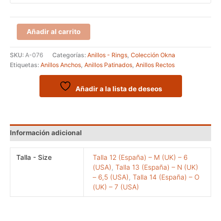
Anillo
Añadir al carrito
recto
ancho
SKU:
A-076
Categorías:
Anillos - Rings
,
Colección Okna
de
Etiquetas:
Anillos Anchos
,
Anillos Patinados
,
Anillos Rectos
la
colección
Okna
Añadir a la lista de deseos
cantidad
Información adicional
Talla - Size
Talla 12 (España) – M (UK) – 6
(USA)
,
Talla 13 (España) – N (UK)
– 6,5 (USA)
,
Talla 14 (España) – O
(UK) – 7 (USA)