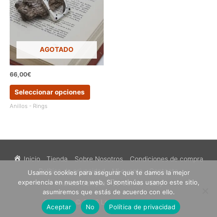
pueden
pueden
elegir
elegir
en
en
la
la
página
página
AGOTADO
de
de
producto
produc
66,00
€
Este
Seleccionar opciones
producto
tiene
Anillos - Rings
múltiples
variantes.
Las
opciones
se
Inicio
Tienda
Sobre Nosotros
Condiciones de compra
pueden
Política de privacidad
Mi cuenta
Contacto
Usamos cookies para asegurar que te damos la mejor
elegir
experiencia en nuestra web. Si continúas usando este sitio,
en
Finalizar compra
Carrito
Etsy
asumiremos que estás de acuerdo con ello.
la
Copyright © 2026
Los Sueños de Catalina
página
Aceptar
No
Política de privacidad
de