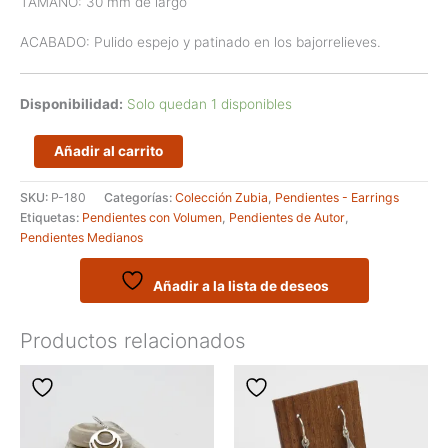
TAMAÑO: 30 mm de largo
ACABADO: Pulido espejo y patinado en los bajorrelieves.
Disponibilidad:
Solo quedan 1 disponibles
Pendientes
Añadir al carrito
artesanales
con
SKU:
P-180
Categorías:
Colección Zubia
,
Pendientes - Earrings
estructura,
Etiquetas:
Pendientes con Volumen
,
Pendientes de Autor
,
en
Pendientes Medianos
plata
-
Modelo
Añadir a la lista de deseos
APATA
cantidad
Productos relacionados