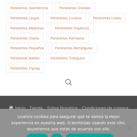
Pendientes Geométricos
Pendientes Grandes
Pendientes Largos
Pendientes Livianos
Pendientes Líneas
Pendientes Medianos
Pendientes Orgánicos
Pendientes Ovalos
Pendientes Patinados
Pendientes Pequeños
Pendientes Rectángulos
Pendientes Rombo
Pendientes Triángulos
Pendientes Zigzag
Inicio
Tienda
Sobre Nosotros
Condiciones de compra
Política de privacidad
Mi cuenta
Contacto
Usamos cookies para asegurar que te damos la mejor
experiencia en nuestra web. Si continúas usando este sitio,
Finalizar compra
Carrito
Etsy
asumiremos que estás de acuerdo con ello.
Copyright © 2026
Los Sueños de Catalina