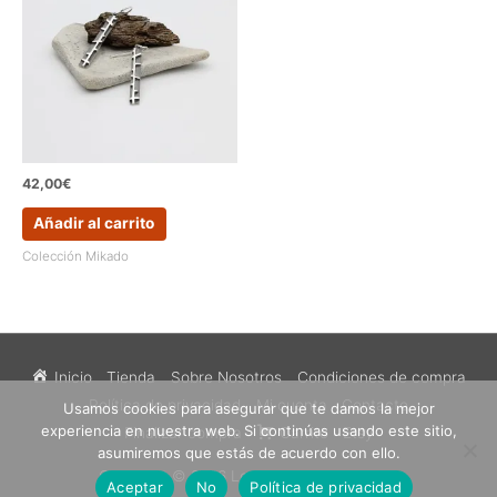
42,00
€
Añadir al carrito
Colección Mikado
Inicio
Tienda
Sobre Nosotros
Condiciones de compra
Política de privacidad
Mi cuenta
Contacto
Usamos cookies para asegurar que te damos la mejor
experiencia en nuestra web. Si continúas usando este sitio,
Finalizar compra
Carrito
Etsy
asumiremos que estás de acuerdo con ello.
Copyright © 2026
Los Sueños de Catalina
Aceptar
No
Política de privacidad