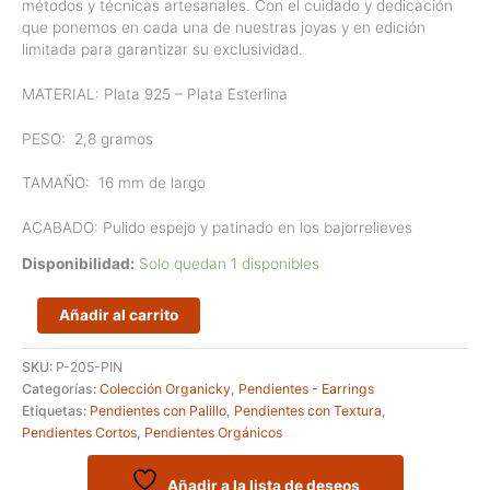
métodos y técnicas artesanales. Con el cuidado y dedicación
que ponemos en cada una de nuestras joyas y en edición
limitada para garantizar su exclusividad.
MATERIAL: Plata 925 – Plata Esterlina
PESO:
2,8 gramos
TAMAÑO:
16 mm de largo
ACABADO: Pulido espejo y patinado en los bajorrelieves
Disponibilidad:
Solo quedan 1 disponibles
Pendientes
Añadir al carrito
cortos
con
SKU:
P-205-PIN
cierre
Categorías:
Colección Organicky
,
Pendientes - Earrings
de
Etiquetas:
Pendientes con Palillo
,
Pendientes con Textura
,
palillo
Pendientes Cortos
,
Pendientes Orgánicos
de
lineas
cruzadas
Añadir a la lista de deseos