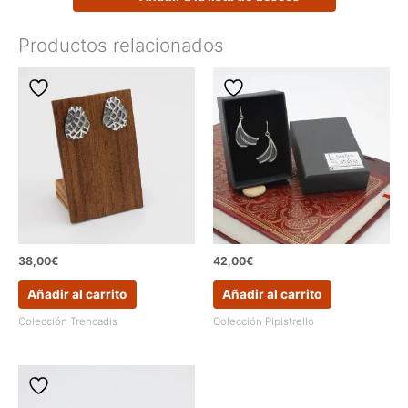
y
textura
Productos relacionados
orgánica
cantidad
38,00
€
42,00
€
Añadir al carrito
Añadir al carrito
Colección Trencadis
Colección Pipistrello