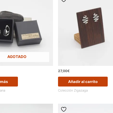
AGOTADO
27,00
€
 más
Añadir al carrito
tana
Colección Zigazaga