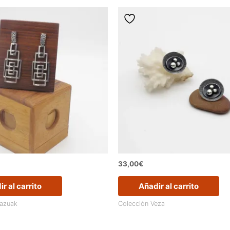
33,00
€
r al carrito
Añadir al carrito
razuak
Colección Veza