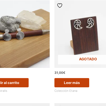
AGOTADO
31,00
€
r al carrito
Leer más
iralis
Colección Etana