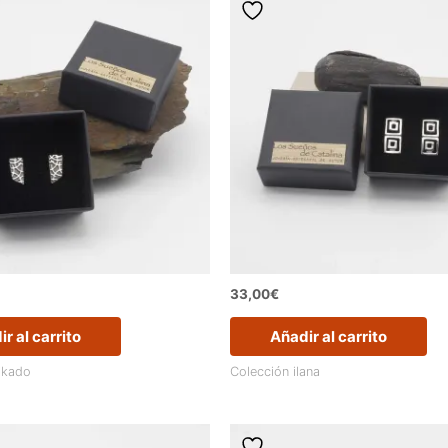
33,00
€
r al carrito
Añadir al carrito
ikado
Colección ilana