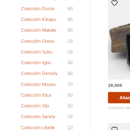
Colección Duroa
(6)
Colección Kikapu
(8)
Colección Makale
(6)
Colección Oreka
(3)
Colección Subu
(3)
Colección Igbo
(4)
Colección Density
(6)
Colección Moyeu
(7)
26,00
€
Colección Elica
(6)
Añadi
Colección Sibi
(5)
Colección M
Colección Sareta
(3)
Colección Libelle
(2)