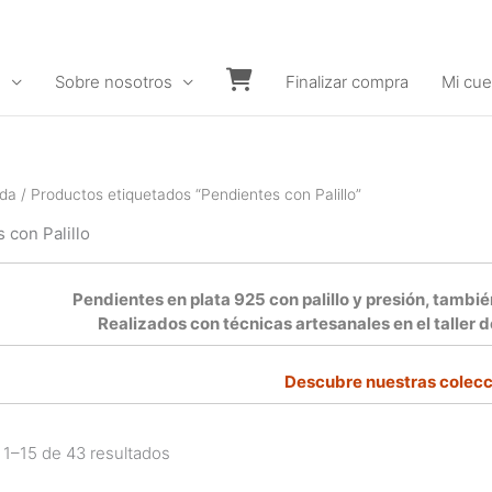
s
Sobre nosotros
Finalizar compra
Mi cue
Carrito
nda
/ Productos etiquetados “Pendientes con Palillo”
 con Palillo
Pendientes en plata 925 con palillo y presión, tambi
Realizados con técnicas artesanales en el taller 
Descubre nuestras colec
1–15 de 43 resultados