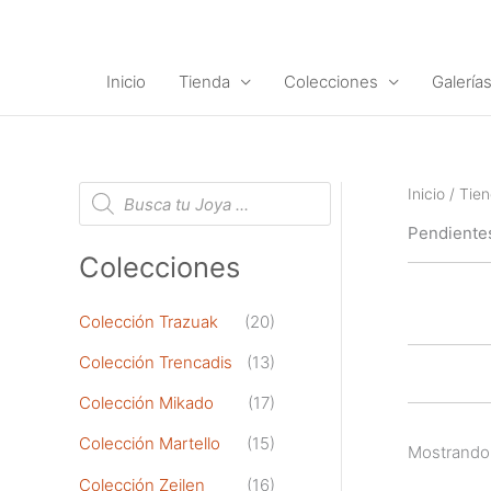
Ir
al
contenido
Inicio
Tienda
Colecciones
Galería
B
Inicio
/
Tie
ú
s
Pendientes
q
u
Colecciones
e
d
a
d
Colección Trazuak
(20)
e
p
Colección Trencadis
(13)
r
o
d
Colección Mikado
(17)
u
c
Colección Martello
(15)
t
Mostrando 
o
Colección Zeilen
(16)
s