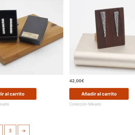
42,00
€
r al carrito
Añadir al carrito
ikado
Colección Mikado
3
→