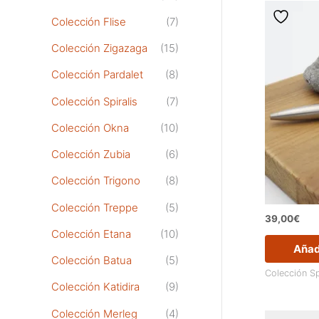
Colección Flise
(7)
Colección Zigazaga
(15)
Colección Pardalet
(8)
Colección Spiralis
(7)
Colección Okna
(10)
Colección Zubia
(6)
Colección Trigono
(8)
Colección Treppe
(5)
39,00
€
Colección Etana
(10)
Añadi
Colección Batua
(5)
Colección Sp
Colección Katidira
(9)
Colección Merleg
(4)