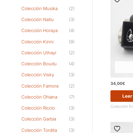
Colección Musika
(2)
Colección Natiu
(3)
Colección Horaya
(4)
Colección Kinni
(9)
Colección Uthayi
(2)
Colección Boudu
(4)
Colección Visky
(3)
34,00
€
Colección Famora
(2)
Leer
Colección Ohiana
(7)
Colección E
Colección Riccio
(3)
Colección Garbia
(3)
Colección Tordita
(3)