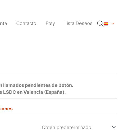
nta
Contacto
Etsy
Lista Deseos
én llamados pendientes de botón.
de LSDC en Valencia (España).
ciones