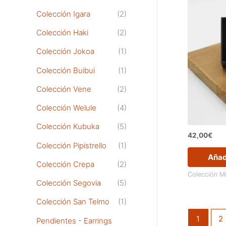
Colección Igara
(2)
Colección Haki
(2)
Colección Jokoa
(1)
Colección Buibui
(1)
Colección Vene
(2)
Colección Welule
(4)
Colección Kubuka
(5)
42,00
€
Colección Pipistrello
(1)
Añadi
Colección Crepa
(2)
Colección M
Colección Segovia
(5)
Colección San Telmo
(1)
1
2
Pendientes - Earrings