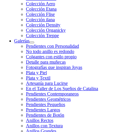
Colección Aero
Colección Etana
Colección Flise
Colección ilana
Colección Density
Colección Organicky
Colección Treppe
Galerías
Pendientes con Personalidad
No todo anillo es redondo
Colgantes con estilo propio
Detalle para muñecas
Fotografías que inspiran Joyas
Plata y Piel
Plata y Textil
Artesanía para Lucirse
En el Taller de Los Sueños de Catalina
Pendientes Contemporaneos
Pendientes Geométricos
Pendientes Pequeños
Pendientes Largos
Pendientes de Botón
Anillos Rectos
Anillos con Textura
Anillos Grandes