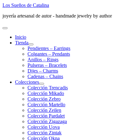
Ir
Los Sueños de Catalina
al
joyería artesanal de autor - handmade jewelry by author
contenido
Menú
principal
Inicio
Tienda
Pendientes – Earrings
Colgantes – Pendants
Anillos – Rings
Pulseras – Bracelets
Dijes – Charms
Cadenas – Chains
Colecciones
Colección Trencadis
Colección Mikado
Colección Zebro
Colección Martello
Colección Zeilen
Colección Pardalet
Colección Zigazaga
Colección Uova
Colección Zintak
Colección Okna