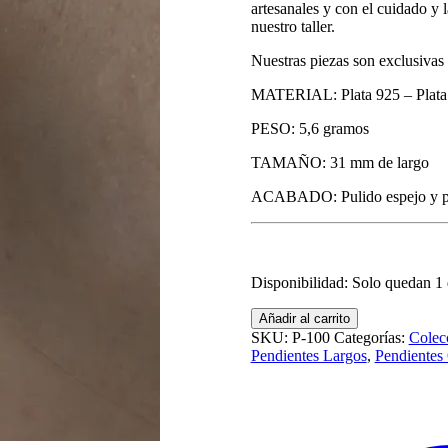
artesanales y con el cuidado y 
nuestro taller.
Nuestras piezas son exclusivas
MATERIAL: Plata 925 – Plata 
PESO: 5,6 gramos
TAMAÑO: 31 mm de largo
ACABADO: Pulido espejo y pati
Disponibilidad:
Solo quedan 1 
Pendientes
Añadir al carrito
de
SKU:
P-100
Categorías:
Colec
plata
Pendientes Largos
,
Pendientes
artesanos
-
Modelo
ALICHORA
cantidad