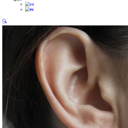
productos
🔍