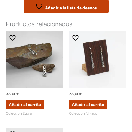
y
pátina
Añadir a la lista de deseos
negra
cantidad
Productos relacionados
38,00
€
28,00
€
Añadir al carrito
Añadir al carrito
Colección Zubia
Colección Mikado