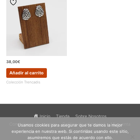
38,00
€
Añadir al carrito
Colección Trencadis
Inicio
Tienda
Sobre Nosotros
Condiciones de compra
Política de privacidad
Mi cuenta
Usamos cookies para asegurar que te damos la mejor
experiencia en nuestra web. Si continúas usando este sitio,
Contacto
Finalizar compra
Carrito
Etsy
asumiremos que estás de acuerdo con ello.