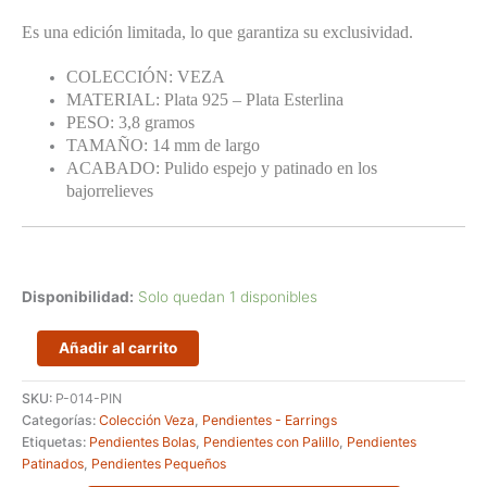
Es una edición limitada, lo que garantiza su exclusividad.
COLECCIÓN: VEZA
MATERIAL: Plata 925 – Plata Esterlina
PESO: 3,8 gramos
TAMAÑO: 14 mm de largo
ACABADO: Pulido espejo y patinado en los
bajorrelieves
Disponibilidad:
Solo quedan 1 disponibles
Pendientes
Añadir al carrito
de
presión
SKU:
P-014-PIN
pequeños
Categorías:
Colección Veza
,
Pendientes - Earrings
con
Etiquetas:
Pendientes Bolas
,
Pendientes con Palillo
,
Pendientes
tres
Patinados
,
Pendientes Pequeños
bolas