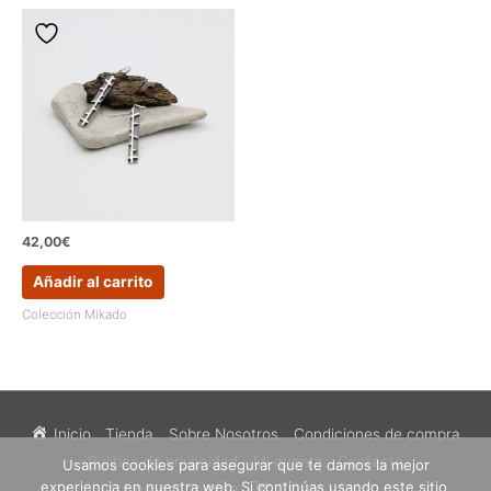
42,00
€
Añadir al carrito
Colección Mikado
Inicio
Tienda
Sobre Nosotros
Condiciones de compra
Política de privacidad
Mi cuenta
Contacto
Usamos cookies para asegurar que te damos la mejor
experiencia en nuestra web. Si continúas usando este sitio,
Finalizar compra
Carrito
Etsy