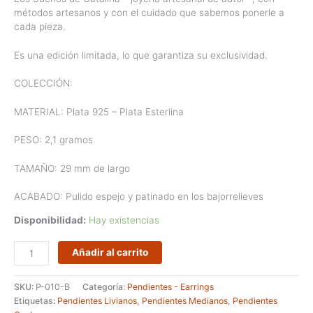
métodos artesanos y con el cuidado que sabemos ponerle a
cada pieza.
Es una edición limitada, lo que garantiza su exclusividad.
COLECCIÓN:
MATERIAL: Plata 925 – Plata Esterlina
PESO: 2,1 gramos
TAMAÑO: 29 mm de largo
ACABADO: Pulido espejo y patinado en los bajorrelieves
Disponibilidad:
Hay existencias
Pendientes
Añadir al carrito
artesanos
en
SKU:
P-010-B
Categoría:
Pendientes - Earrings
forma
Etiquetas:
Pendientes Livianos
,
Pendientes Medianos
,
Pendientes
de