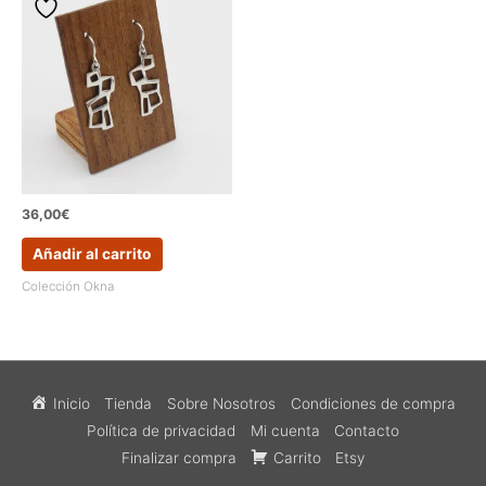
36,00
€
Añadir al carrito
Colección Okna
Inicio
Tienda
Sobre Nosotros
Condiciones de compra
Política de privacidad
Mi cuenta
Contacto
Finalizar compra
Carrito
Etsy