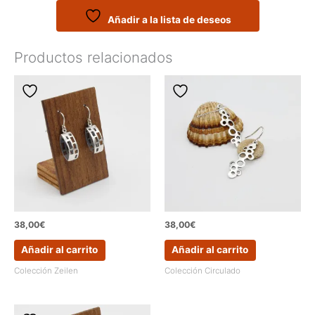
en
lineas
Añadir a la lista de deseos
finas
cantidad
Productos relacionados
38,00
€
38,00
€
Añadir al carrito
Añadir al carrito
Colección Zeilen
Colección Circulado