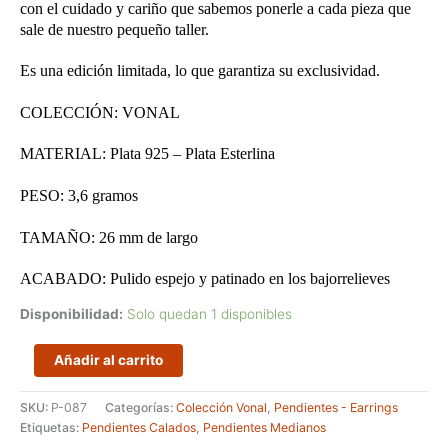
con el cuidado y cariño que sabemos ponerle a cada pieza que
sale de nuestro pequeño taller.
Es una edición limitada, lo que garantiza su exclusividad.
COLECCIÓN: VONAL
MATERIAL: Plata 925 – Plata Esterlina
PESO: 3,6 gramos
TAMAÑO: 26 mm de largo
ACABADO: Pulido espejo y patinado en los bajorrelieves
Disponibilidad:
Solo quedan 1 disponibles
Pendientes
Añadir al carrito
con
formas
SKU:
P-087
Categorías:
Colección Vonal
,
Pendientes - Earrings
romboidales
Etiquetas:
Pendientes Calados
,
Pendientes Medianos
calados