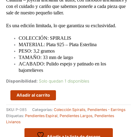
con el cuidado y cariño que sabemos ponerle a cada pieza que
sale de nuestro pequeño taller.
Es una edición limitada, lo que garantiza su exclusividad.
COLECCIÓN: SPIRALIS
MATERIAL: Plata 925 – Plata Esterlina
PESO: 3,2 gramos
TAMAÑO: 33 mm de largo
ACABADO: Pulido espejo y patinado en los
bajorrelieves
Disponibilidad:
Solo quedan 1 disponibles
Pendientes
Añadir al carrito
de
alambre
SKU:
P-085
Categorías:
Colección Spiralis
,
Pendientes - Earrings
cuadrados
Etiquetas:
Pendientes Espiral
,
Pendientes Largos
,
Pendientes
en
Livianos
forma
de
espiral
Añadir a la lista de deseos