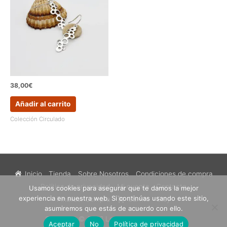
38,00
€
Añadir al carrito
Colección Circulado
Inicio
Tienda
Sobre Nosotros
Condiciones de compra
Política de privacidad
Mi cuenta
Contacto
Usamos cookies para asegurar que te damos la mejor
experiencia en nuestra web. Si continúas usando este sitio,
Finalizar compra
Carrito
Etsy
asumiremos que estás de acuerdo con ello.
Copyright © 2026
Los Sueños de Catalina
Aceptar
No
Política de privacidad