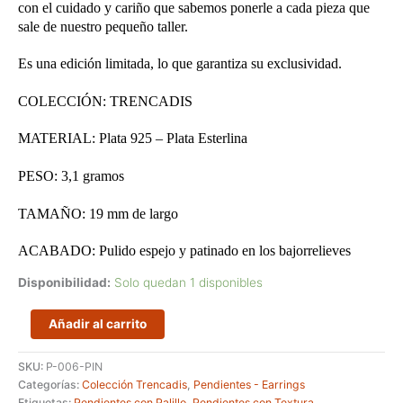
con el cuidado y cariño que sabemos ponerle a cada pieza que
sale de nuestro pequeño taller.
Es una edición limitada, lo que garantiza su exclusividad.
COLECCIÓN: TRENCADIS
MATERIAL: Plata 925 – Plata Esterlina
PESO: 3,1 gramos
TAMAÑO: 19 mm de largo
ACABADO: Pulido espejo y patinado en los bajorrelieves
Disponibilidad:
Solo quedan 1 disponibles
Pendientes
Añadir al carrito
de
botón
SKU:
P-006-PIN
pequeños
Categorías:
Colección Trencadis
,
Pendientes - Earrings
con
Etiquetas:
Pendientes con Palillo
,
Pendientes con Textura
,