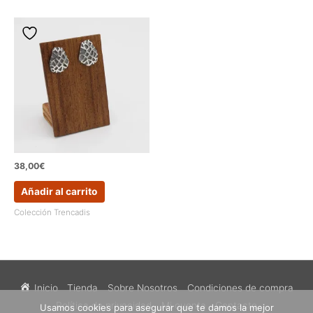
38,00
€
Añadir al carrito
Colección Trencadis
Inicio
Tienda
Sobre Nosotros
Condiciones de compra
Política de privacidad
Mi cuenta
Contacto
Usamos cookies para asegurar que te damos la mejor