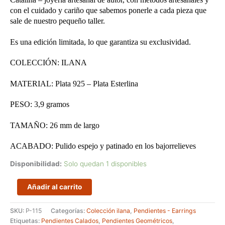
con el cuidado y cariño que sabemos ponerle a cada pieza que
sale de nuestro pequeño taller.
Es una edición limitada, lo que garantiza su exclusividad.
COLECCIÓN: ILANA
MATERIAL: Plata 925 – Plata Esterlina
PESO: 3,9 gramos
TAMAÑO: 26 mm de largo
ACABADO: Pulido espejo y patinado en los bajorrelieves
Disponibilidad:
Solo quedan 1 disponibles
Pendientes
Añadir al carrito
de
formas
SKU:
P-115
Categorías:
Colección ilana
,
Pendientes - Earrings
redondas
Etiquetas:
Pendientes Calados
,
Pendientes Geométricos
,
con