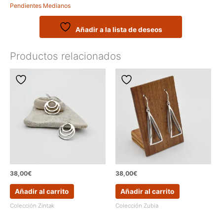
Pendientes Medianos
interiores
envejecidos
cantidad
Añadir a la lista de deseos
Productos relacionados
38,00
€
38,00
€
Añadir al carrito
Añadir al carrito
Colección Zintak
Colección Zubia