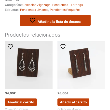
y
Categorías:
Colección Zigazaga
,
Pendientes - Earrings
pequeños
Etiquetas:
Pendientes Livianos
,
Pendientes Pequeños
llamativos
de
la
Añadir a la lista de deseos
colección
ZIGAZAGA
Productos relacionados
cantidad
34,00
€
28,00
€
Añadir al carrito
Añadir al carrito
Colección Kikapu
Colección Mikado