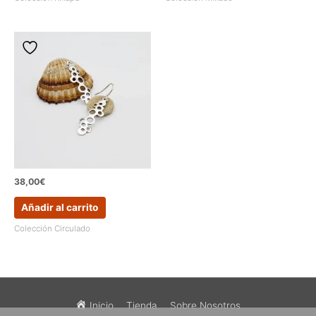
38,00
€
Añadir al carrito
Colección Circulado
Inicio
Tienda
Sobre Nosotros