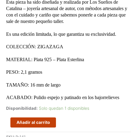
Esta pieza ha sido diseñada y realizada por Los Sueños de
Catalina – joyería artesanal de autor, con métodos artesanales y
con el cuidado y cariño que sabemos ponerle a cada pieza que
sale de nuestro pequeño taller.
Es una edición limitada, lo que garantiza su exclusividad.
COLECCIÓN: ZIGAZAGA
MATERIAL: Plata 925 – Plata Esterlina
PESO: 2,1 gramos
TAMAÑO: 16 mm de largo
ACABADO: Pulido espejo y patinado en los bajorrelieves
Disponibilidad:
Solo quedan 1 disponibles
Pendientes
Añadir al carrito
de
gancho
SKU:
P-141