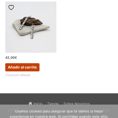
42,00
€
Añadir al carrito
Colección Mikado
Inicio
Tienda
Sobre Nosotros
Condiciones de compra
Política de privacidad
Mi cuenta
Usamos cookies para asegurar que te damos la mejor
experiencia en nuestra web. Si continúas usando este sitio,
Contacto
Finalizar compra
Carrito
Etsy