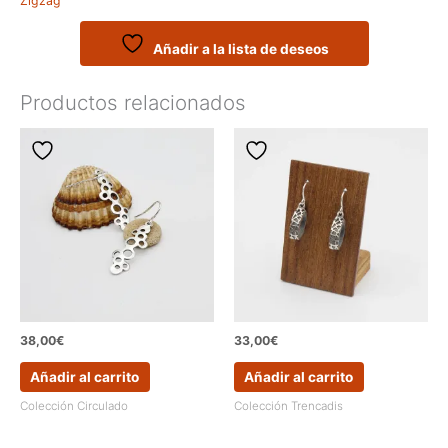
Zigzag
zigzag
cantidad
Añadir a la lista de deseos
Productos relacionados
38,00
€
33,00
€
Añadir al carrito
Añadir al carrito
Colección Circulado
Colección Trencadis