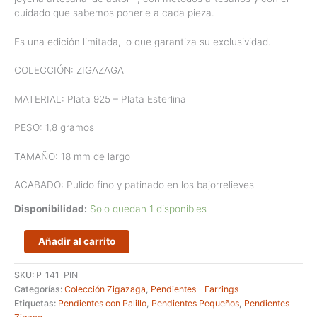
cuidado que sabemos ponerle a cada pieza.
Es una edición limitada, lo que garantiza su exclusividad.
COLECCIÓN: ZIGAZAGA
MATERIAL: Plata 925 – Plata Esterlina
PESO: 1,8 gramos
TAMAÑO: 18 mm de largo
ACABADO: Pulido fino y patinado en los bajorrelieves
Disponibilidad:
Solo quedan 1 disponibles
Pendientes
Añadir al carrito
de
palillo
SKU:
P-141-PIN
en
Categorías:
Colección Zigazaga
,
Pendientes - Earrings
forma
Etiquetas:
Pendientes con Palillo
,
Pendientes Pequeños
,
Pendientes
de