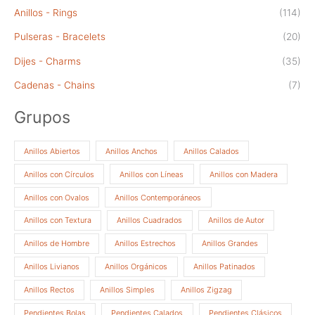
Anillos - Rings
(114)
Pulseras - Bracelets
(20)
Dijes - Charms
(35)
Cadenas - Chains
(7)
Grupos
Anillos Abiertos
Anillos Anchos
Anillos Calados
Anillos con Círculos
Anillos con Líneas
Anillos con Madera
Anillos con Ovalos
Anillos Contemporáneos
Anillos con Textura
Anillos Cuadrados
Anillos de Autor
Anillos de Hombre
Anillos Estrechos
Anillos Grandes
Anillos Livianos
Anillos Orgánicos
Anillos Patinados
Anillos Rectos
Anillos Simples
Anillos Zigzag
Pendientes Bolas
Pendientes Calados
Pendientes Clásicos