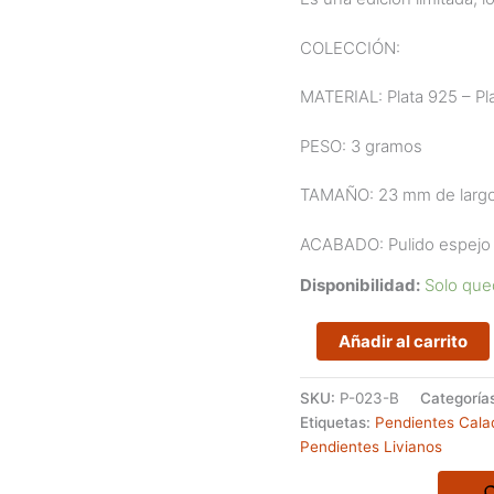
COLECCIÓN:
MATERIAL: Plata 925 – Pla
PESO: 3 gramos
TAMAÑO: 23 mm de larg
ACABADO: Pulido espejo y
Disponibilidad:
Solo que
Pendientes
Añadir al carrito
geométricos
de
SKU:
P-023-B
Categoría
líneas
Etiquetas:
Pendientes Cala
caladas
Pendientes Livianos
cantidad