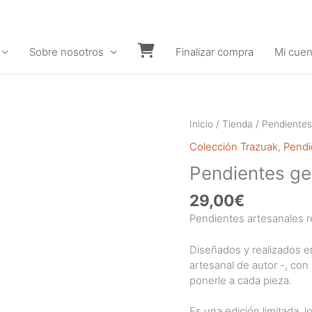
Sobre nosotros
Finalizar compra
Mi cuen
Carrito
Inicio
/
Tienda
/
Pendientes
Colección Trazuak
,
Pendi
Pendientes ge
29,00
€
Pendientes artesanales re
Diseñados y realizados en
artesanal de autor -, co
ponerle a cada pieza.
Es una edición limitada, l