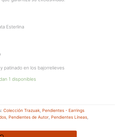
ta Esterlina
o
 patinado en los bajorrelieves
dan 1 disponibles
s:
Colección Trazuak
,
Pendientes - Earrings
dos
,
Pendientes de Autor
,
Pendientes Líneas
,