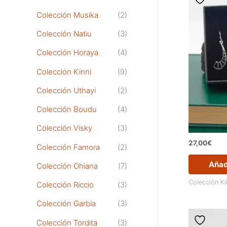
Colección Musika
(2)
Colección Natiu
(3)
Colección Horaya
(4)
Colección Kinni
(9)
Colección Uthayi
(2)
Colección Boudu
(4)
Colección Visky
(3)
27,00
€
Colección Famora
(2)
Añadi
Colección Ohiana
(7)
Colección K
Colección Riccio
(3)
Colección Garbia
(3)
Colección Tordita
(3)