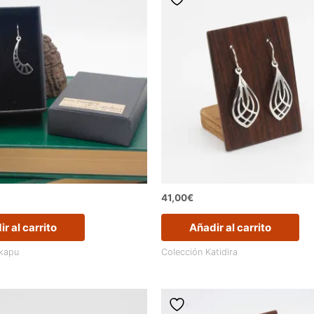
41,00
€
r al carrito
Añadir al carrito
ikapu
Colección Katidira