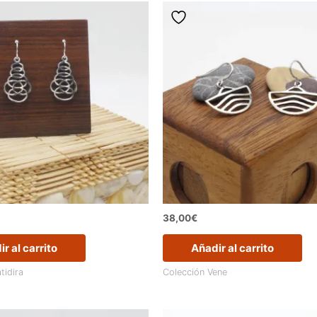
38,00
€
r al carrito
Añadir al carrito
tidira
Colección Vene