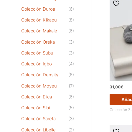
Colección Duroa
(6)
Colección Kikapu
(8)
Colección Makale
(6)
Colección Oreka
(3)
Colección Subu
(3)
Colección Igbo
(4)
Colección Density
(6)
Colección Moyeu
(7)
31,00
€
Colección Elica
(6)
Añadi
Colección Sibi
(5)
Colección Z
Colección Sareta
(3)
Colección Libelle
(2)