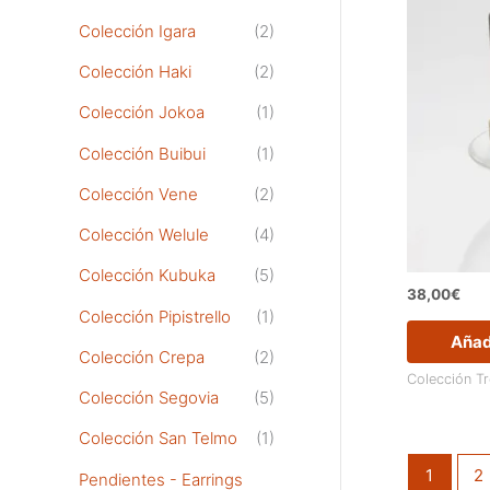
Colección Igara
(2)
Colección Haki
(2)
Colección Jokoa
(1)
Colección Buibui
(1)
Colección Vene
(2)
Colección Welule
(4)
Colección Kubuka
(5)
38,00
€
Colección Pipistrello
(1)
Añadi
Colección Crepa
(2)
Colección T
Colección Segovia
(5)
Colección San Telmo
(1)
1
2
Pendientes - Earrings