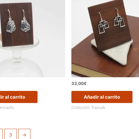
33,00
€
r al carrito
Añadir al carrito
rencadis
Colección Trazuak
3
→