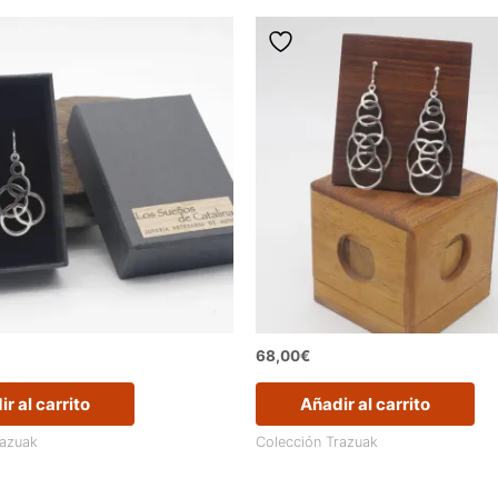
68,00
€
r al carrito
Añadir al carrito
razuak
Colección Trazuak