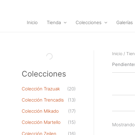
Ir
al
contenido
Inicio
Tienda
Colecciones
Galerías
Inicio
/
Tie
Pendiente
Colecciones
Colección Trazuak
(20)
Colección Trencadis
(13)
Colección Mikado
(17)
Colección Martello
(15)
Mostrando 
Colección Zeilen
(16)