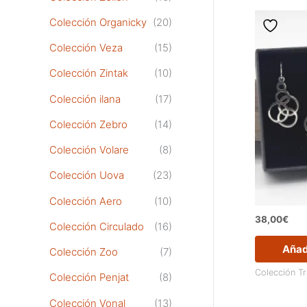
Colección Organicky
(20)
Colección Veza
(15)
Colección Zintak
(10)
Colección ilana
(17)
Colección Zebro
(14)
Colección Volare
(8)
Colección Uova
(23)
Colección Aero
(10)
38,00
€
Colección Circulado
(16)
Añadi
Colección Zoo
(7)
Colección T
Colección Penjat
(8)
Colección Vonal
(13)