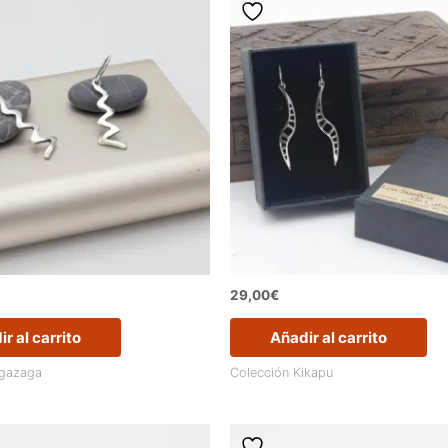
29,00
€
r al carrito
Añadir al carrito
igazaga
Colección Kikapu