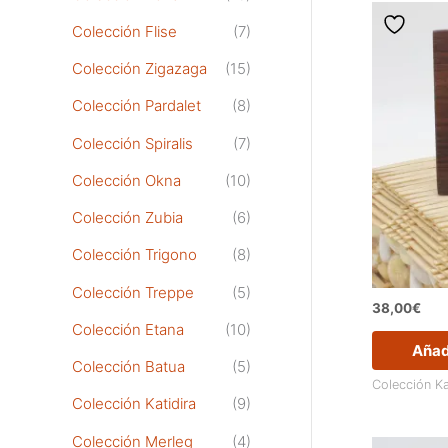
Colección Flise
(7)
Colección Zigazaga
(15)
Colección Pardalet
(8)
Colección Spiralis
(7)
Colección Okna
(10)
Colección Zubia
(6)
Colección Trigono
(8)
Colección Treppe
(5)
38,00
€
Colección Etana
(10)
Añadi
Colección Batua
(5)
Colección Ka
Colección Katidira
(9)
Colección Merleg
(4)