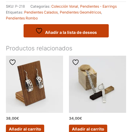
con
SKU:
P-218
Categorías:
Colección Vonal
,
Pendientes - Earrings
rombos
Etiquetas:
Pendientes Calados
,
Pendientes Geométricos
,
alineados
Pendientes Rombo
cantidad
Añadir a la lista de deseos
Productos relacionados
38,00
€
34,00
€
Añadir al carrito
Añadir al carrito