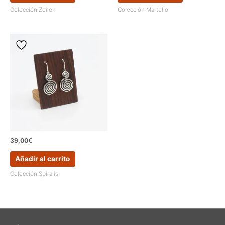
Colección Zeilen
Colección Martello
39,00
€
Añadir al carrito
Colección Spiralis