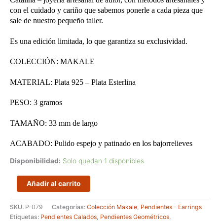
con el cuidado y cariño que sabemos ponerle a cada pieza que
sale de nuestro pequeño taller.
Es una edición limitada, lo que garantiza su exclusividad.
COLECCIÓN: MAKALE
MATERIAL: Plata 925 – Plata Esterlina
PESO: 3 gramos
TAMAÑO: 33 mm de largo
ACABADO: Pulido espejo y patinado en los bajorrelieves
Disponibilidad:
Solo quedan 1 disponibles
Pendientes
Añadir al carrito
livianos
con
SKU:
P-079
Categorías:
Colección Makale
,
Pendientes - Earrings
pequeños
Etiquetas:
Pendientes Calados
,
Pendientes Geométricos
,
cuadrados