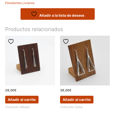
Pendientes Livianos
alineados
cantidad
Añadir a la lista de deseos
Productos relacionados
28,00
€
38,00
€
Añadir al carrito
Añadir al carrito
Colección Mikado
Colección Zubia