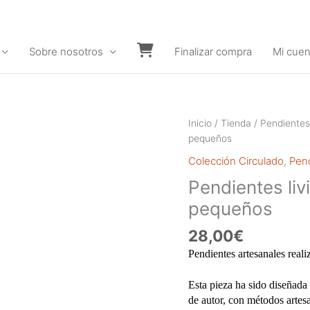
Sobre nosotros
Finalizar compra
Mi cuen
Carrito
Inicio
/
Tienda
/
Pendientes
pequeños
Colección Circulado
,
Pend
Pendientes liv
pequeños
28,00
€
Pendientes artesanales reali
Esta pieza ha sido diseñada 
de autor, con métodos artes