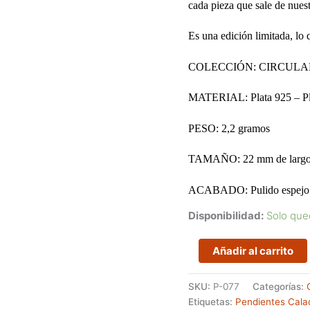
cada pieza que sale de nuest
Es una edición limitada, lo 
COLECCIÓN: CIRCUL
MATERIAL: Plata 925 – Pla
PESO: 2,2 gramos
TAMAÑO: 22 mm de larg
ACABADO: Pulido espejo y 
Disponibilidad:
Solo que
Pendientes
Añadir al carrito
livianos
con
SKU:
P-077
Categorías:
tres
Etiquetas:
Pendientes Cala
círculos