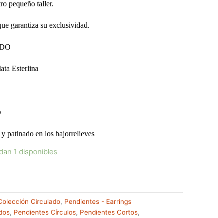
ro pequeño taller.
que garantiza su exclusividad.
ADO
ta Esterlina
o
patinado en los bajorrelieves
dan 1 disponibles
Colección Circulado
,
Pendientes - Earrings
dos
,
Pendientes Círculos
,
Pendientes Cortos
,