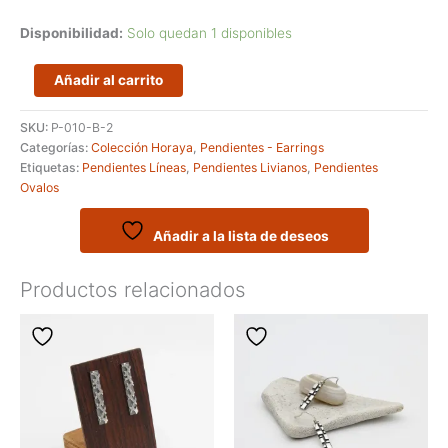
Disponibilidad:
Solo quedan 1 disponibles
Pendientes
Añadir al carrito
livianos
en
SKU:
P-010-B-2
forma
Categorías:
Colección Horaya
,
Pendientes - Earrings
de
Etiquetas:
Pendientes Líneas
,
Pendientes Livianos
,
Pendientes
cadena
Ovalos
cantidad
Añadir a la lista de deseos
Productos relacionados