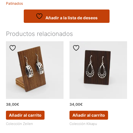
Patinados
de
la
colección
Añadir a la lista de deseos
VEZA
cantidad
Productos relacionados
38,00
€
34,00
€
Añadir al carrito
Añadir al carrito
Colección Zeilen
Colección Kikapu