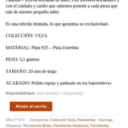
con el cuidado y cariño que sabemos ponerle a cada pieza que
sale de nuestro pequeño taller.
Es una edición limitada, lo que garantiza su exclusividad.
COLECCIÓN: VEZA
MATERIAL: Plata 925 – Plata Esterlina
PESO: 5,1 gramos
TAMAÑO: 20 mm de largo
ACABADO: Pulido espejo y patinado en los bajorrelieves
Disponibilidad:
Solo quedan 1 disponibles
Pendientes
Añadir al carrito
ovalados
con
SKU:
P-013
Categorías:
Colección Veza
,
Pendientes - Earrings
fondo
Etiquetas:
Pendientes Bolas
,
Pendientes Medianos
,
Pendientes
patinado