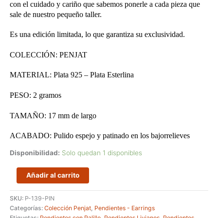
con el cuidado y cariño que sabemos ponerle a cada pieza que
sale de nuestro pequeño taller.
Es una edición limitada, lo que garantiza su exclusividad.
COLECCIÓN: PENJAT
MATERIAL: Plata 925 – Plata Esterlina
PESO: 2 gramos
TAMAÑO: 17 mm de largo
ACABADO: Pulido espejo y patinado en los bajorrelieves
Disponibilidad:
Solo quedan 1 disponibles
Pendientes
Añadir al carrito
pequeños
con
SKU:
P-139-PIN
estilo
Categorías:
Colección Penjat
,
Pendientes - Earrings
moderno
Etiquetas:
Pendientes con Palillo
,
Pendientes Livianos
,
Pendientes