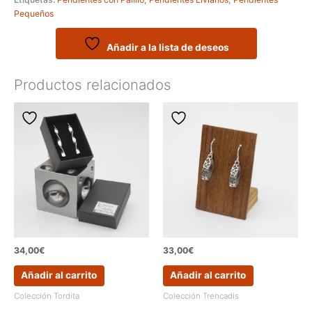
de
Pequeños
la
colección
PENJAT
Añadir a la lista de deseos
cantidad
Productos relacionados
34,00
€
33,00
€
Añadir al carrito
Añadir al carrito
Colección Tordita
Colección Trencadis