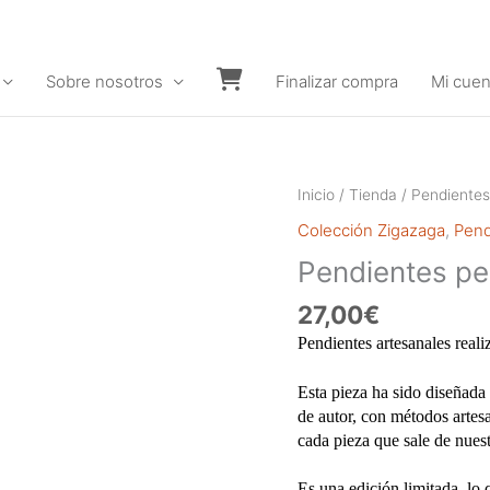
Sobre nosotros
Finalizar compra
Mi cuen
Carrito
Inicio
/
Tienda
/
Pendientes
Colección Zigazaga
,
Pend
Pendientes p
27,00
€
Pendientes artesanales reali
Esta pieza ha sido diseñada 
de autor, con métodos artes
cada pieza que sale de nuest
Es una edición limitada, lo 