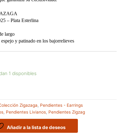
GAZAGA
 – Plata Esterlina
 largo
ejo y patinado en los bajorrelieves
dan 1 disponibles
Colección Zigazaga
,
Pendientes - Earrings
os
,
Pendientes Livianos
,
Pendientes Zigzag
Añadir a la lista de deseos