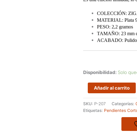
COLECCIÓN: ZI
MATERIAL: Plata 925
PESO: 2,2 gramos
TAMAÑO: 23 mm de
ACABADO: Pulido esp
Disponibilidad:
Solo que
Pendientes
Añadir al carrito
pequeños
zigzag
SKU:
P-207
Categorías:
cantidad
Etiquetas:
Pendientes Cort