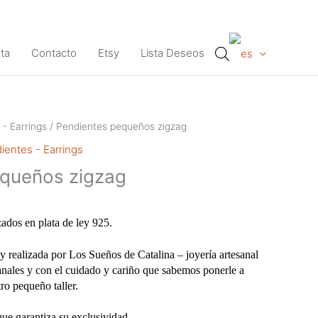
ta
Contacto
Etsy
Lista Deseos
 - Earrings
/ Pendientes pequeños zigzag
ientes - Earrings
equeños zigzag
zados en plata de ley 925.
y realizada por Los Sueños de Catalina – joyería artesanal
anales y con el cuidado y cariño que sabemos ponerle a
ro pequeño taller.
que garantiza su exclusividad.