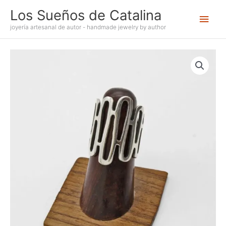
Ir
Los Sueños de Catalina
Men
al
contenido
joyería artesanal de autor - handmade jewelry by author
princ