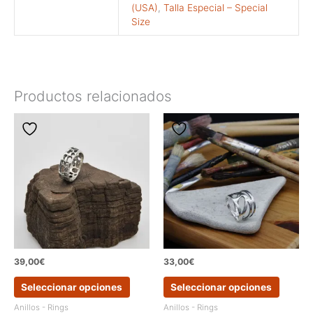
(USA)
,
Talla Especial – Special
Size
Productos relacionados
39,00
€
33,00
€
Este
Este
Seleccionar opciones
Seleccionar opciones
producto
produc
tiene
tiene
Anillos - Rings
Anillos - Rings