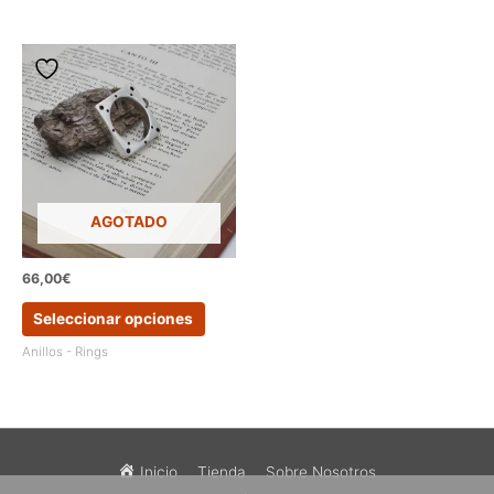
múltiples
múltipl
variantes.
variant
Las
Las
opciones
opcion
se
se
pueden
pueden
elegir
elegir
en
en
la
la
página
página
AGOTADO
de
de
producto
produc
66,00
€
Este
Seleccionar opciones
producto
tiene
Anillos - Rings
múltiples
variantes.
Las
opciones
se
Inicio
Tienda
Sobre Nosotros
pueden