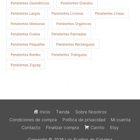
Pendientes Geométricos
Pendientes Grandes
Pendientes Largos
Pendientes Livianos
Pendientes Líneas
Pendientes Medianos
Pendientes Orgánicos
Pendientes Ovalos
Pendientes Patinados
Pendientes Pequeños
Pendientes Rectángulos
Pendientes Rombo
Pendientes Triángulos
Pendientes Zigzag
Inicio
Tienda
Sobre Nosotros
Condiciones de compra
Política de privacidad
Mi cuenta
Contacto
Finalizar compra
Carrito
Etsy
Copyright © 2026
Los Sueños de Catalina