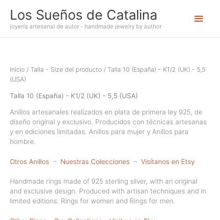
Ir
Los Sueños de Catalina
Men
al
contenido
joyería artesanal de autor - handmade jewelry by author
princ
Inicio
/ Talla - Size del producto / Talla 10 (España) - K1/2 (UK) - 5,5
(USA)
Talla 10 (España) - K1/2 (UK) - 5,5 (USA)
Anillos artesanales realizados en plata de primera ley 925, de
diseño original y exclusivo. Producidos con técnicas artesanas
y en ediciones limitadas. Anillos para mujer y Anillos para
hombre.
Otros Anillos
–
Nuestras Colecciones
–
Visítanos en Etsy
Handmade rings made of 925 sterling silver, with an original
and exclusive design. Produced with artisan techniques and in
limited editions. Rings for women and Rings for men.