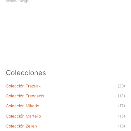
tiene
Anillos - Rings
múltiples
variantes.
Las
opciones
se
pueden
elegir
en
la
página
de
producto
Colecciones
Colección Trazuak
(20)
Colección Trencadis
(13)
Colección Mikado
(17)
Colección Martello
(15)
Colección Zeilen
(16)