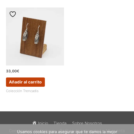
33,00
€
Añadir al carrito
Colección Trencadis
Inicio
Tienda
Sobre Nosotros
Condiciones de compra
Política de privacidad
Mi cuenta
Usamos cookies para asegurar que te damos la mejor