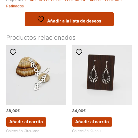
colibrí
Patinados
de
la
colección
Añadir a la lista de deseos
PARDALET
cantidad
Productos relacionados
38,00
€
34,00
€
Añadir al carrito
Añadir al carrito
Colección Circulado
Colección Kikapu