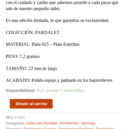
con el cuidado y cariño que sabemos ponerle a cada pieza que
sale de nuestro pequeño taller.
Es una edición limitada, lo que garantiza su exclusividad.
COLECCIÓN: PARDALET
MATERIAL: Plata 925 – Plata Esterlina
PESO: 7,2 gramos
TAMAÑO: 22 mm de largo
ACABADO: Pulido espejo y patinado en los bajorrelieves
Disponibilidad:
Solo quedan 1 disponibles
Pendientes
Añadir al carrito
redondos
con
SKU:
P-041
grabado
Categorías:
Colección Pardalet
,
Pendientes - Earrings
de
Etiquetas:
Pendientes Círculos
,
Pendientes Medianos
,
Pendientes