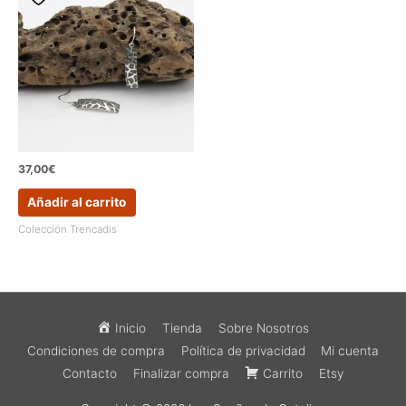
37,00
€
Añadir al carrito
Colección Trencadis
Inicio
Tienda
Sobre Nosotros
Condiciones de compra
Política de privacidad
Mi cuenta
Contacto
Finalizar compra
Carrito
Etsy