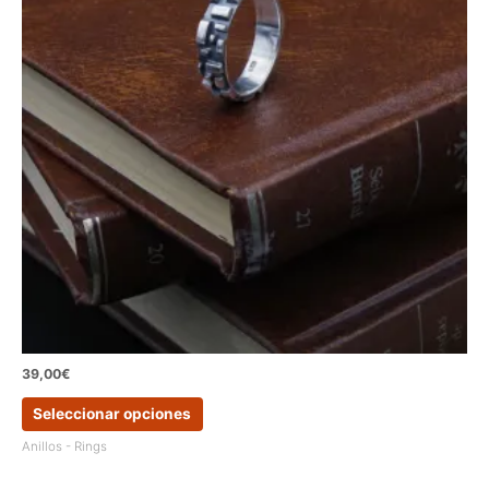
39,00
€
Este
Seleccionar opciones
producto
tiene
Anillos - Rings
múltiples
variantes.