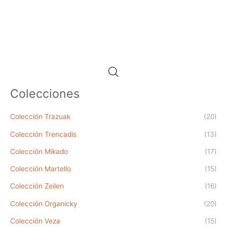
Las
opciones
se
pueden
elegir
en
la
página
Colecciones
de
producto
Colección Trazuak
(20)
Colección Trencadis
(13)
Colección Mikado
(17)
Colección Martello
(15)
Colección Zeilen
(16)
Colección Organicky
(20)
Colección Veza
(15)