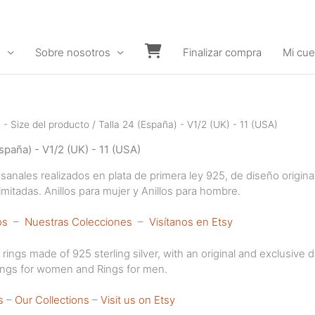
s
Sobre nosotros
Finalizar compra
Mi cue
Carrito
a - Size del producto / Talla 24 (España) - V1/2 (UK) - 11 (USA)
spaña) - V1/2 (UK) - 11 (USA)
esanales realizados en plata de primera ley 925, de diseño origin
imitadas. Anillos para mujer y Anillos para hombre.
os
–
Nuestras Colecciones
–
Visítanos en Etsy
ngs made of 925 sterling silver, with an original and exclusive 
Rings for women and Rings for men.
s
–
Our Collections
–
Visit us on Etsy