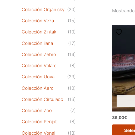
Colección Organicky
(20)
Mostrando 
Colección Veza
(15)
Colección Zintak
(10)
Colección ilana
(17)
Colección Zebro
(14)
Colección Volare
(8)
Colección Uova
(23)
Colección Aero
(10)
Colección Circulado
(16)
Colección Zoo
(7)
36,00
€
Colección Penjat
(8)
Sele
Colección Vonal
(13)