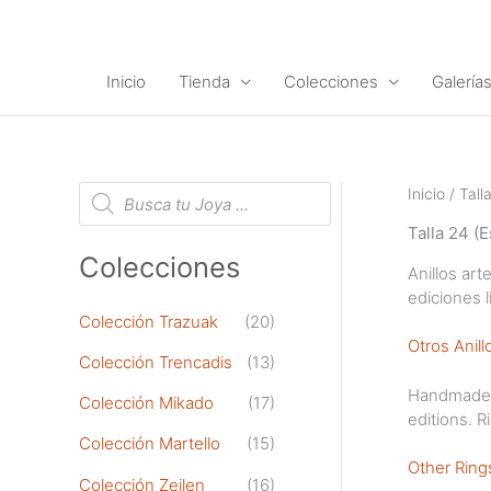
Ir
al
contenido
Inicio
Tienda
Colecciones
Galería
B
Inicio
/ Tall
ú
s
Talla 24 (E
q
u
Colecciones
e
Anillos art
d
ediciones l
a
d
Colección Trazuak
(20)
e
Otros Anill
p
Colección Trencadis
(13)
r
o
Handmade ri
d
Colección Mikado
(17)
editions. 
u
c
Colección Martello
(15)
t
Other Ring
o
Colección Zeilen
(16)
s